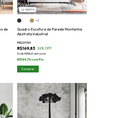
GRÁTIS
+2
os de
Quadro Escultura de Parede Montanha
Abstrata Industrial
R$229,50
R$169,83
26
% OFF
3
x
de
R$56,61
sem juros
R$164,74
com
Pix
Comprar