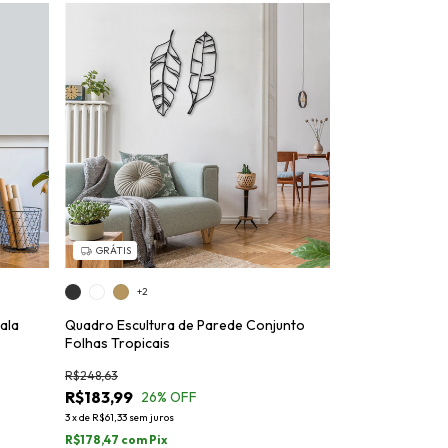
GRÁTIS
+2
ala
Quadro Escultura de Parede Conjunto
Folhas Tropicais
R$248,63
R$183,99
26
% OFF
3
x
de
R$61,33
sem juros
R$178,47
com
Pix