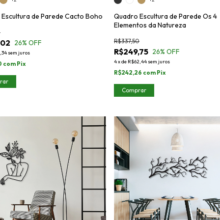
Escultura de Parede Cacto Boho
Quadro Escultura de Parede Os 4
Elementos da Natureza
3
R$337,50
,02
26
% OFF
R$249,75
26
% OFF
,34
sem juros
4
x
de
R$62,44
sem juros
0
com
Pix
R$242,26
com
Pix
rar
Comprar