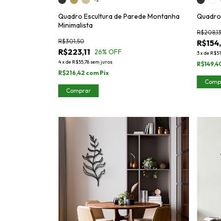
Quadro Escultura de Parede Montanha
Quadro 
Minimalista
R$208,1
R$301,50
R$154
R$223,11
26
% OFF
3
x
de
R$51
4
x
de
R$55,78
sem juros
R$149,4
R$216,42
com
Pix
Comp
Comprar