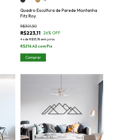
Quadro Escultura de Parede Montanha
Fitz Roy
R$301,50
R$223,11
26
% OFF
4
x
de
R$55,78
sem juros
R$216,42
com
Pix
Comprar