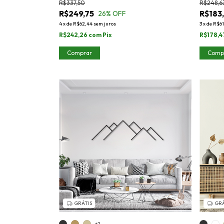
R$337,50
R$248,6
R$249,75
R$183
26
% OFF
4
x
de
R$62,44
sem juros
3
x
de
R$61
R$242,26
com
Pix
R$178,4
Comprar
Comp
GRÁTIS
GRÁ
+2