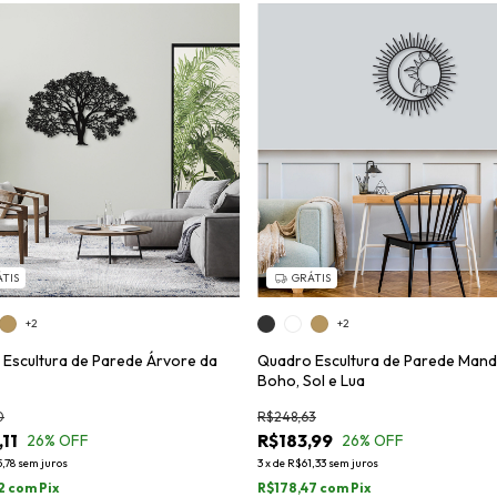
TIS
GRÁTIS
+2
+2
Escultura de Parede Árvore da
Quadro Escultura de Parede Mand
Boho, Sol e Lua
0
R$248,63
11
R$183,99
26
% OFF
26
% OFF
,78
sem juros
3
x
de
R$61,33
sem juros
2
com
Pix
R$178,47
com
Pix