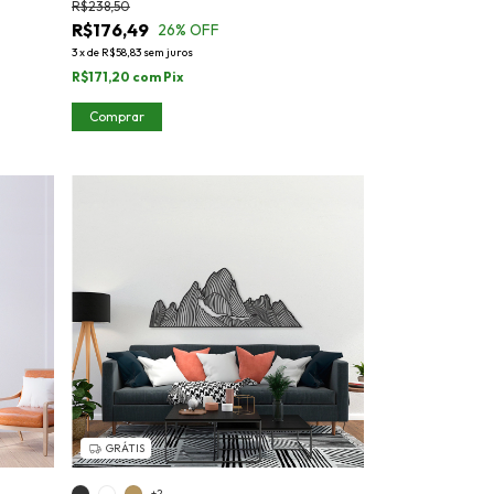
R$238,50
R$176,49
26
% OFF
3
x
de
R$58,83
sem juros
R$171,20
com
Pix
Comprar
GRÁTIS
+2