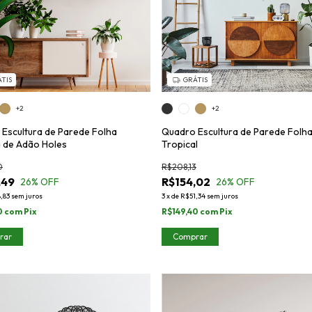
TIS
GRÁTIS
+2
+2
Escultura de Parede Folha
Quadro Escultura de Parede Folh
 de Adão Holes
Tropical
0
R$208,13
,49
R$154,02
26
% OFF
26
% OFF
,83
sem juros
3
x
de
R$51,34
sem juros
0
com
Pix
R$149,40
com
Pix
rar
Comprar