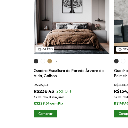
GRÁTIS
GRÁ
+2
Quadro Escultura de Parede Árvore da
Quadro 
Vida, Galhos
Palmeir
R$319,50
R$208,1
R$236,43
R$154
26
% OFF
4
x
de
R$59,11
sem juros
3
x
de
R$51
R$229,34
com
Pix
R$149,4
Comprar
Comp