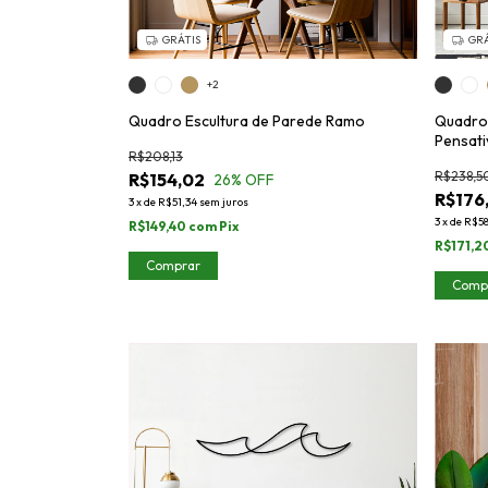
GRÁTIS
GRÁ
+2
Quadro Escultura de Parede Ramo
Quadro 
Pensati
R$208,13
R$238,5
R$154,02
26
% OFF
R$176
3
x
de
R$51,34
sem juros
3
x
de
R$58
R$149,40
com
Pix
R$171,2
Comprar
Comp