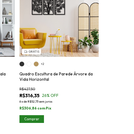
GRÁTIS
+2
ala
Quadro Escultura de Parede Árvore da
Vida Horizontal
R$427,50
R$316,35
26
% OFF
6
x
de
R$52,73
sem juros
R$306,86
com
Pix
Comprar