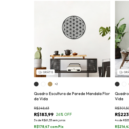
GRÁTIS
GRÁ
+2
Quadro Escultura de Parede Mandala Flor
Quadro 
da Vida
Vida
R$248,63
R$301,5
R$183,99
R$223,
26
% OFF
3
x
de
R$61,33
sem juros
4
x
de
R$55
R$178,47
com
Pix
R$216,4