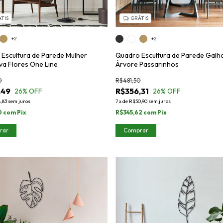
TIS
GRÁTIS
+2
+2
Escultura de Parede Mulher
Quadro Escultura de Parede Galh
va Flores One Line
Árvore Passarinhos
0
R$481,50
,49
R$356,31
26
% OFF
26
% OFF
,83
sem juros
7
x
de
R$50,90
sem juros
0
com
Pix
R$345,62
com
Pix
rar
Comprar