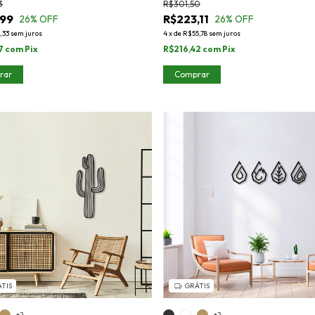
3
R$301,50
,99
R$223,11
26
% OFF
26
% OFF
,33
sem juros
4
x
de
R$55,78
sem juros
7
com
Pix
R$216,42
com
Pix
rar
Comprar
TIS
GRÁTIS
+2
+2