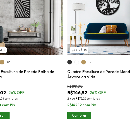
TIS
GRÁTIS
+2
+2
Escultura de Parede Folha de
Quadro Escultura de Parede Mand
a
Árvore da Vida
3
R$198,00
,02
R$146,52
26
% OFF
26
% OFF
,34
sem juros
2
x
de
R$73,26
sem juros
0
com
Pix
R$142,12
com
Pix
rar
Comprar