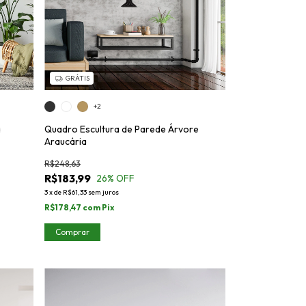
GRÁTIS
+2
a
Quadro Escultura de Parede Árvore
Araucária
R$248,63
R$183,99
26
% OFF
3
x
de
R$61,33
sem juros
R$178,47
com
Pix
Comprar