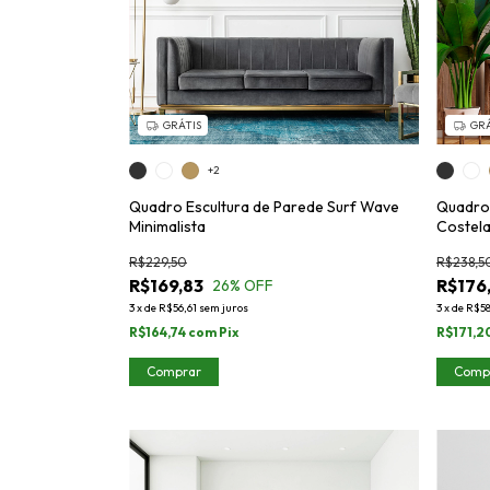
GRÁTIS
GRÁ
+2
Quadro Escultura de Parede Surf Wave
Quadro 
Minimalista
Costela
R$229,50
R$238,5
R$169,83
R$176
26
% OFF
3
x
de
R$56,61
sem juros
3
x
de
R$58
R$164,74
com
Pix
R$171,2
Comprar
Comp