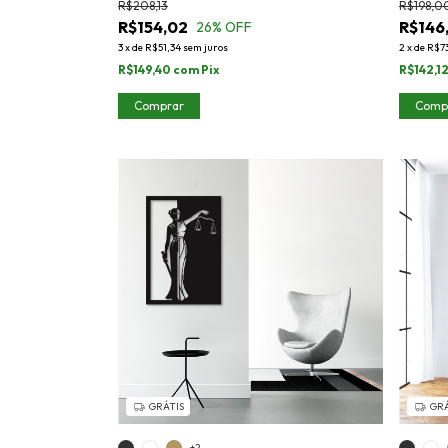
R$208,13
R$198,0
R$154,02
R$146
26
% OFF
3
x
de
R$51,34
sem juros
2
x
de
R$7
R$149,40
com
Pix
R$142,1
Comprar
Comp
GRÁTIS
GRÁ
+2