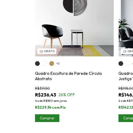
GRÁTIS
GRÁ
+2
Quadro Escultura de Parede Círculo
Quadro 
Abstrato
Justiça
R$319,50
R$198,0
R$236,43
R$146
26
% OFF
4
x
de
R$59,11
sem juros
2
x
de
R$7
R$229,34
com
Pix
R$142,1
Comprar
Comp