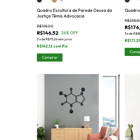
Quadro Escultura de Parede Deusa da
Quadro 
Justiça Têmis Advocacia
R$238,5
R$198,00
R$176
R$146,52
26
% OFF
3
x
de
R$58
2
x
de
R$73,26
sem juros
R$171,2
R$142,12
com
Pix
Comp
Comprar