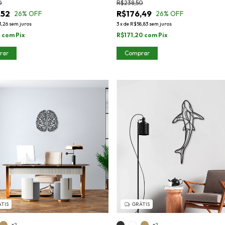
0
R$238,50
,52
R$176,49
26
% OFF
26
% OFF
3,26
sem juros
3
x
de
R$58,83
sem juros
2
com
Pix
R$171,20
com
Pix
rar
Comprar
TIS
GRÁTIS
+2
+2