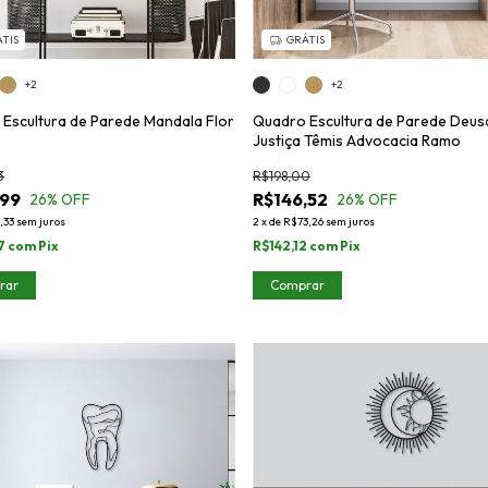
TIS
GRÁTIS
+2
+2
Escultura de Parede Mandala Flor
Quadro Escultura de Parede Deus
Justiça Têmis Advocacia Ramo
3
R$198,00
,99
R$146,52
26
% OFF
26
% OFF
,33
sem juros
2
x
de
R$73,26
sem juros
7
com
Pix
R$142,12
com
Pix
rar
Comprar