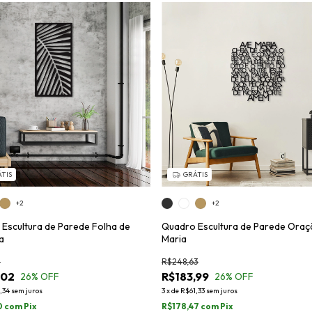
TIS
GRÁTIS
+2
+2
Escultura de Parede Folha de
Quadro Escultura de Parede Oraç
a
Maria
3
R$248,63
,02
R$183,99
26
% OFF
26
% OFF
,34
sem juros
3
x
de
R$61,33
sem juros
0
com
Pix
R$178,47
com
Pix