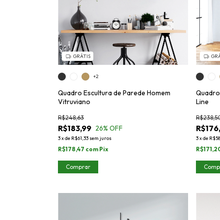
GRÁTIS
GRÁ
+2
Quadro Escultura de Parede Homem
Quadro 
Vitruviano
Line
R$248,63
R$238,5
R$183,99
R$176
26
% OFF
3
x
de
R$61,33
sem juros
3
x
de
R$58
R$178,47
com
Pix
R$171,2
Comprar
Comp