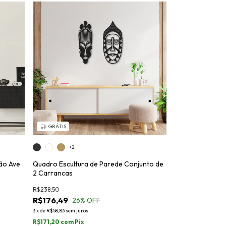
GRÁTIS
+2
ão Ave
Quadro Escultura de Parede Conjunto de
2 Carrancas
R$238,50
R$176,49
26
% OFF
3
x
de
R$58,83
sem juros
R$171,20
com
Pix