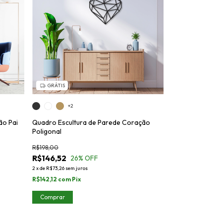
GRÁTIS
+2
ão Pai
Quadro Escultura de Parede Coração
Poligonal
R$198,00
R$146,52
26
% OFF
2
x
de
R$73,26
sem juros
R$142,12
com
Pix
Comprar