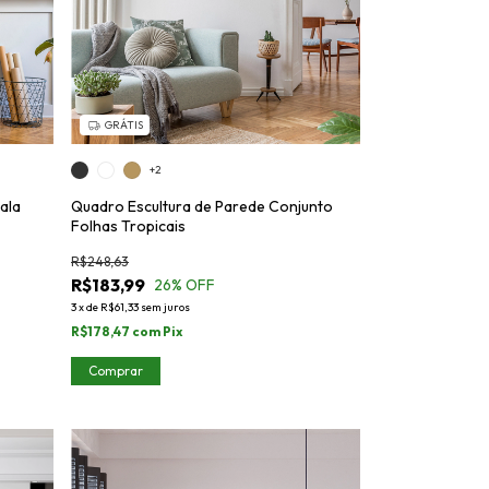
GRÁTIS
+2
ala
Quadro Escultura de Parede Conjunto
Folhas Tropicais
R$248,63
R$183,99
26
% OFF
3
x
de
R$61,33
sem juros
R$178,47
com
Pix
Comprar