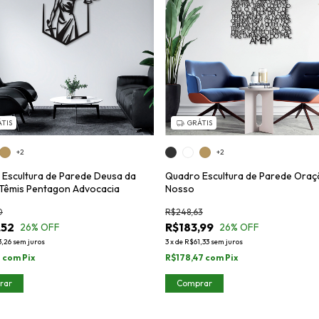
TIS
GRÁTIS
+2
+2
Escultura de Parede Deusa da
Quadro Escultura de Parede Oraç
 Têmis Pentagon Advocacia
Nosso
0
R$248,63
,52
R$183,99
26
% OFF
26
% OFF
3,26
sem juros
3
x
de
R$61,33
sem juros
2
com
Pix
R$178,47
com
Pix
rar
Comprar