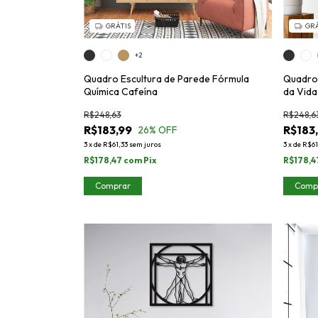
GRÁTIS
GRÁ
+2
Quadro Escultura de Parede Fórmula
Quadro 
Química Cafeína
da Vida
R$248,63
R$248,6
R$183,99
R$183
26
% OFF
3
x
de
R$61,33
sem juros
3
x
de
R$61
R$178,47
com
Pix
R$178,4
Comprar
Comp