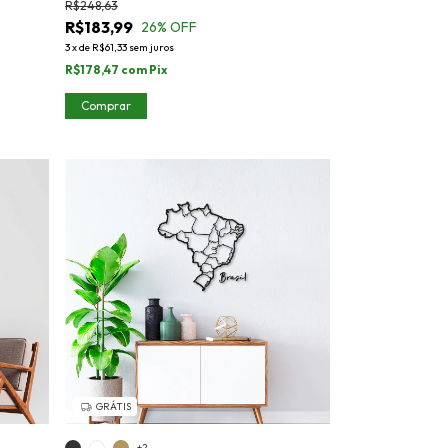
R$248,63
R$183,99
26
% OFF
3
x
de
R$61,33
sem juros
R$178,47
com
Pix
Comprar
GRÁTIS
+2