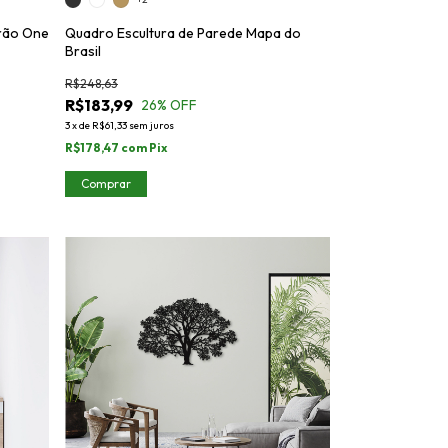
arão One
Quadro Escultura de Parede Mapa do
Brasil
R$248,63
R$183,99
26
% OFF
3
x
de
R$61,33
sem juros
R$178,47
com
Pix
Comprar