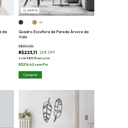
GRÁTIS
+2
a da
Quadro Escultura de Parede Árvore da
Vida
R$301,50
R$223,11
26
% OFF
4
x
de
R$55,78
sem juros
R$216,42
com
Pix
Comprar