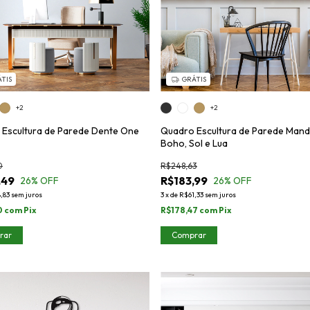
TIS
GRÁTIS
+2
+2
Escultura de Parede Dente One
Quadro Escultura de Parede Mand
Boho, Sol e Lua
0
R$248,63
,49
R$183,99
26
% OFF
26
% OFF
,83
sem juros
3
x
de
R$61,33
sem juros
0
com
Pix
R$178,47
com
Pix
rar
Comprar