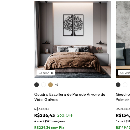
GRÁTIS
GRÁ
+2
Quadro Escultura de Parede Árvore da
Quadro 
Vida, Galhos
Palmeir
R$319,50
R$208,1
R$236,43
R$154
26
% OFF
4
x
de
R$59,11
sem juros
3
x
de
R$51
R$229,34
com
Pix
R$149,4