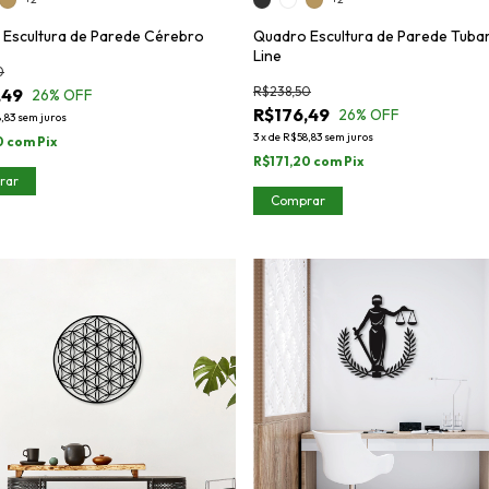
Escultura de Parede Cérebro
Quadro Escultura de Parede Tub
Line
0
R$238,50
,49
26
% OFF
R$176,49
26
% OFF
,83
sem juros
3
x
de
R$58,83
sem juros
0
com
Pix
R$171,20
com
Pix
rar
Comprar