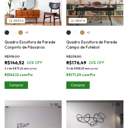
GRÁTIS
GRÁTIS
+2
+2
Quadro Escultura de Parede
Quadro Escultura de Parede
Conjunto de Pássaros
Campo de Futebol
R$198,00
R$238,50
R$146,52
R$176,49
26
% OFF
26
% OFF
2
x
de
R$73,26
sem juros
3
x
de
R$58,83
sem juros
R$142,12
com
Pix
R$171,20
com
Pix
Comprar
Comprar
1
/
10
1
/
10