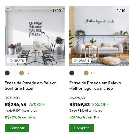
1
/
10
1
/
10
GRÁTIS
GRÁTIS
+2
+2
Frase de Parede em Relevo
Frase de Parede em Relevo
Sonhar e Fazer
Melhor lugar do mundo
R$319,50
R$229,50
R$236,43
R$169,83
26
% OFF
26
% OFF
4
x
de
R$59,11
sem juros
3
x
de
R$56,61
sem juros
R$229,34
com
Pix
R$164,74
com
Pix
Comprar
Comprar