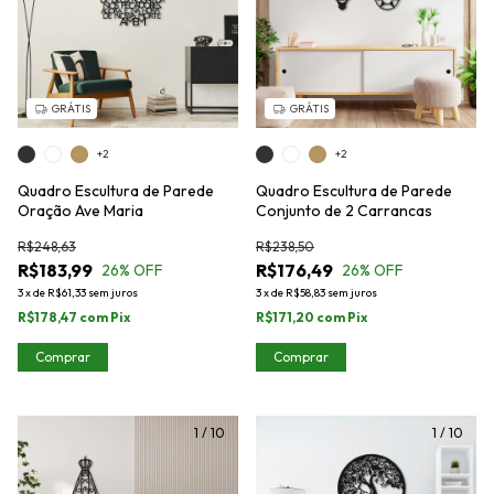
GRÁTIS
GRÁTIS
+2
+2
Quadro Escultura de Parede
Quadro Escultura de Parede
Oração Ave Maria
Conjunto de 2 Carrancas
R$248,63
R$238,50
R$183,99
R$176,49
26
% OFF
26
% OFF
3
x
de
R$61,33
sem juros
3
x
de
R$58,83
sem juros
R$178,47
com
Pix
R$171,20
com
Pix
Comprar
Comprar
1
/
10
1
/
10