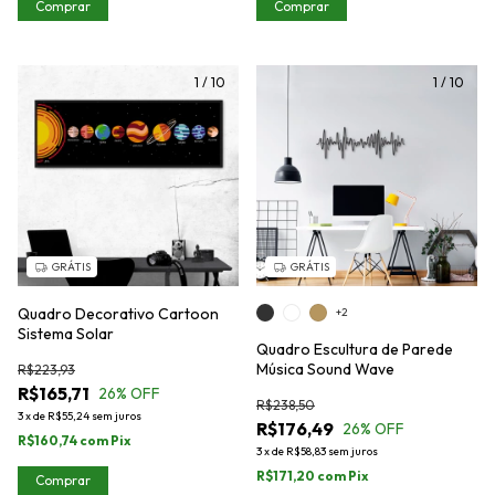
Comprar
Comprar
1
/
10
1
/
10
GRÁTIS
GRÁTIS
Quadro Decorativo Cartoon
+2
Sistema Solar
Quadro Escultura de Parede
Música Sound Wave
R$223,93
R$165,71
26
% OFF
R$238,50
3
x
de
R$55,24
sem juros
R$176,49
26
% OFF
R$160,74
com
Pix
3
x
de
R$58,83
sem juros
R$171,20
com
Pix
Comprar