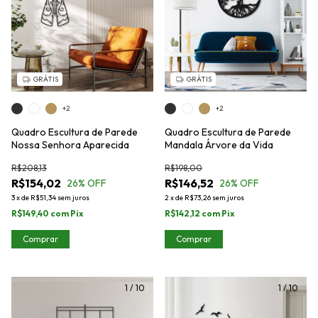
GRÁTIS
GRÁTIS
+2
+2
Quadro Escultura de Parede
Quadro Escultura de Parede
Nossa Senhora Aparecida
Mandala Árvore da Vida
R$208,13
R$198,00
R$154,02
R$146,52
26
% OFF
26
% OFF
3
x
de
R$51,34
sem juros
2
x
de
R$73,26
sem juros
R$149,40
com
Pix
R$142,12
com
Pix
Comprar
Comprar
1
/
10
1
/
10