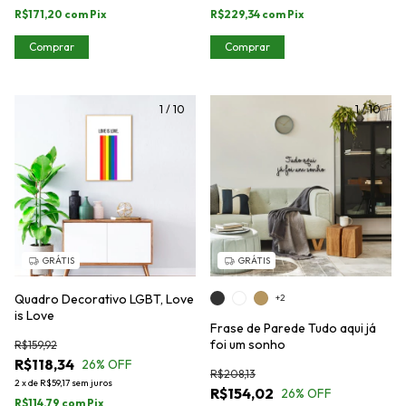
R$171,20
com
Pix
R$229,34
com
Pix
Comprar
Comprar
1
/
10
1
/
10
GRÁTIS
GRÁTIS
Quadro Decorativo LGBT, Love
+2
is Love
Frase de Parede Tudo aqui já
foi um sonho
R$159,92
R$118,34
26
% OFF
R$208,13
2
x
de
R$59,17
sem juros
R$154,02
26
% OFF
R$114,79
com
Pix