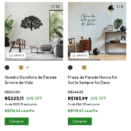
1
/
10
1
/
8
GRÁTIS
GRÁTIS
+2
Quadro Escultura de Parede
Frase de Parede Nunca foi
Árvore da Vida
Sorte Sempre foi Deus
R$301,50
R$248,63
R$223,11
R$183,99
26
% OFF
26
% OFF
4
x
de
R$55,78
sem juros
3
x
de
R$61,33
sem juros
R$216,42
com
Pix
R$178,47
com
Pix
Comprar
Comprar