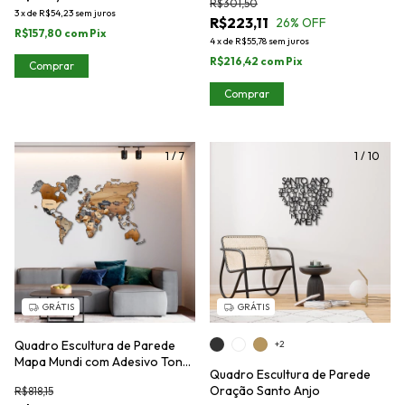
R$301,50
3
x
de
R$54,23
sem juros
R$223,11
26
% OFF
R$157,80
com
Pix
4
x
de
R$55,78
sem juros
R$216,42
com
Pix
Comprar
Comprar
1
/
7
1
/
10
GRÁTIS
GRÁTIS
Quadro Escultura de Parede
+2
Mapa Mundi com Adesivo Tons
Quadro Escultura de Parede
de Madeira, para completar
Oração Santo Anjo
R$818,15