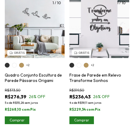
1
/
10
1
/
10
GRÁTIS
GRÁTIS
+2
+2
Quadro Conjunto Escultura de
Frase de Parede em Relevo
Parede Pássaros Origami
Transforme Sonhos
R$373,50
R$319,50
R$276,39
R$236,43
26
% OFF
26
% OFF
5
x
de
R$55,28
sem juros
4
x
de
R$59,11
sem juros
R$268,10
com
Pix
R$229,34
com
Pix
Comprar
Comprar