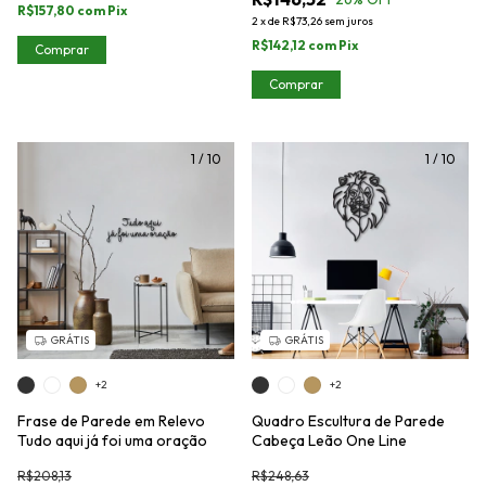
R$157,80
com
Pix
2
x
de
R$73,26
sem juros
R$142,12
com
Pix
Comprar
Comprar
1
/
10
1
/
10
GRÁTIS
GRÁTIS
+2
+2
Frase de Parede em Relevo
Quadro Escultura de Parede
Tudo aqui já foi uma oração
Cabeça Leão One Line
R$208,13
R$248,63