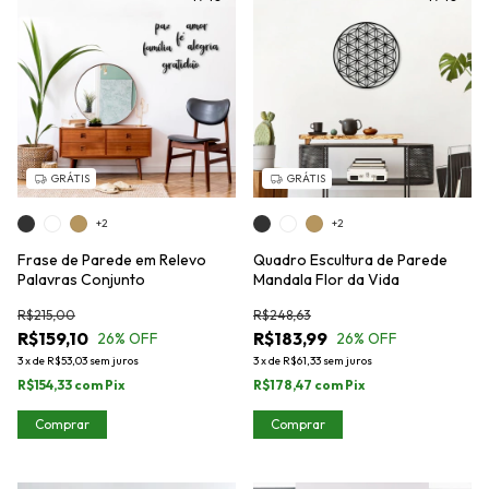
GRÁTIS
GRÁTIS
+2
+2
Frase de Parede em Relevo
Quadro Escultura de Parede
Palavras Conjunto
Mandala Flor da Vida
R$215,00
R$248,63
R$159,10
R$183,99
26
% OFF
26
% OFF
3
x
de
R$53,03
sem juros
3
x
de
R$61,33
sem juros
R$154,33
com
Pix
R$178,47
com
Pix
Comprar
Comprar