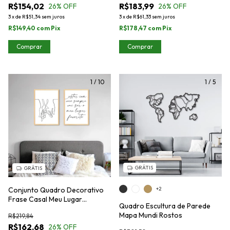
R$154,02
R$183,99
26
% OFF
26
% OFF
3
x
de
R$51,34
sem juros
3
x
de
R$61,33
sem juros
R$149,40
com
Pix
R$178,47
com
Pix
Comprar
Comprar
1
/
10
1
/
5
GRÁTIS
GRÁTIS
Conjunto Quadro Decorativo
+2
Frase Casal Meu Lugar
Quadro Escultura de Parede
Favorito
Mapa Mundi Rostos
R$219,84
R$162,68
26
% OFF