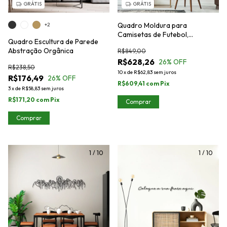
GRÁTIS
GRÁTIS
Quadro Moldura para
+2
Camisetas de Futebol,
Quadro Escultura de Parede
Competição, Esportes -
Abstração Orgânica
R$849,00
Dobrada, Vestida no Busto
R$628,26
26
% OFF
R$238,50
10
x
de
R$62,83
sem juros
R$176,49
26
% OFF
R$609,41
com
Pix
3
x
de
R$58,83
sem juros
R$171,20
com
Pix
Comprar
Comprar
1
/
10
1
/
10