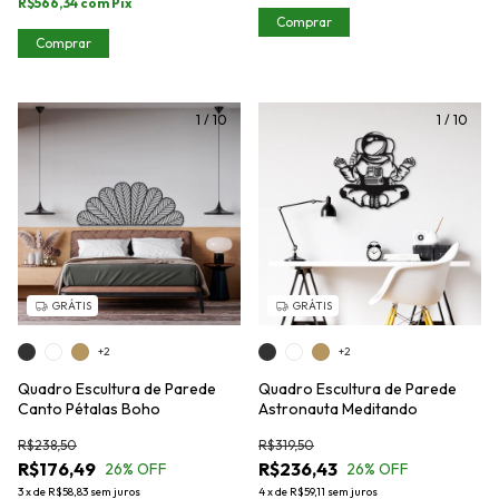
R$566,34
com
Pix
Comprar
Comprar
1
/
10
1
/
10
GRÁTIS
GRÁTIS
+2
+2
Quadro Escultura de Parede
Quadro Escultura de Parede
Canto Pétalas Boho
Astronauta Meditando
R$238,50
R$319,50
R$176,49
R$236,43
26
% OFF
26
% OFF
3
x
de
R$58,83
sem juros
4
x
de
R$59,11
sem juros