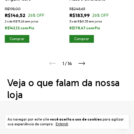
R$198,00
R$248,63
R$146,52
R$183,99
26
% OFF
26
% OFF
2
x
de
R$73,26
sem juros
3
x
de
R$61,33
sem juros
R$142,12
com
Pix
R$178,47
com
Pix
Comprar
Comprar
1
/
14
Veja o que falam da nossa
loja
Ao navegar por este site
você aceita o uso de cookies
para agilizar
sua experiência de compra.
Entendi