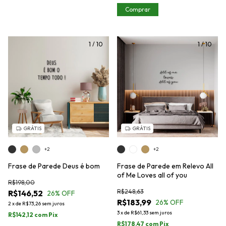
Comprar
1
/
10
1
/
10
GRÁTIS
GRÁTIS
+2
+2
Frase de Parede Deus é bom
Frase de Parede em Relevo All
of Me Loves all of you
R$198,00
R$248,63
R$146,52
26
% OFF
R$183,99
26
% OFF
2
x
de
R$73,26
sem juros
3
x
de
R$61,33
sem juros
R$142,12
com
Pix
R$178,47
com
Pix