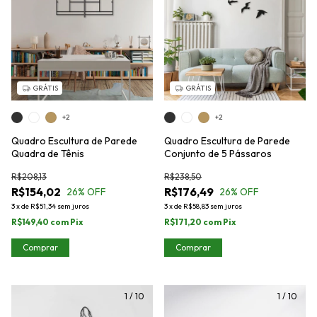
GRÁTIS
GRÁTIS
+2
+2
Quadro Escultura de Parede
Quadro Escultura de Parede
Quadra de Tênis
Conjunto de 5 Pássaros
R$208,13
R$238,50
R$154,02
R$176,49
26
% OFF
26
% OFF
3
x
de
R$51,34
sem juros
3
x
de
R$58,83
sem juros
R$149,40
com
Pix
R$171,20
com
Pix
Comprar
Comprar
1
/
10
1
/
10