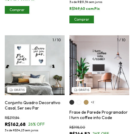
3
x
de
R$51,34
sem juros
R$149,40
com
Pix
Comprar
Comprar
1
/
10
1
/
10
GRÁTIS
GRÁTIS
Conjunto Quadro Decorativo
+2
Casal, Ser seu Par
Frase de Parede Programador
I turn coffee into Code
R$219,84
R$162,68
26
% OFF
R$198,00
3
x
de
R$54,23
sem juros
R$146,52
26
% OFF