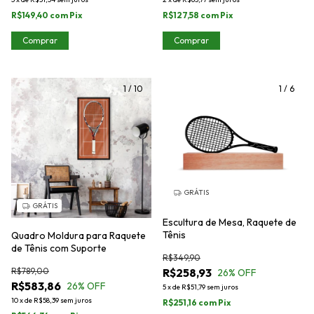
R$149,40
com
Pix
R$127,58
com
Pix
Comprar
Comprar
1
/
10
1
/
6
GRÁTIS
GRÁTIS
Escultura de Mesa, Raquete de
Tênis
Quadro Moldura para Raquete
de Tênis com Suporte
R$349,90
R$789,00
R$258,93
26
% OFF
R$583,86
26
% OFF
5
x
de
R$51,79
sem juros
10
x
de
R$58,39
sem juros
R$251,16
com
Pix