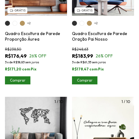
GRÁTIS
GRÁTIS
+2
+2
Quadro Escultura de Parede
Quadro Escultura de Parede
Proporção Áurea
Oração Pai Nosso
R$238,50
R$248,63
R$176,49
R$183,99
26
% OFF
26
% OFF
3
x
de
R$58,83
sem juros
3
x
de
R$61,33
sem juros
R$171,20
com
Pix
R$178,47
com
Pix
Comprar
Comprar
1
/
10
1
/
10