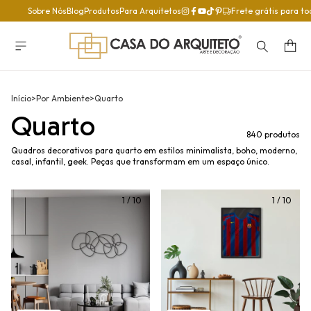
Sobre Nós
Blog
Produtos
Para Arquitetos
Frete grátis para to
Início
>
Por Ambiente
>
Quarto
Quarto
840 produtos
Quadros decorativos para quarto em estilos minimalista, boho, moderno,
casal, infantil, geek. Peças que transformam em um espaço único.
1
/
10
1
/
10