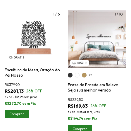
1
/
6
1
/
10
GRÁTIS
GRÁTIS
Escultura de Mesa, Oração do
Pai Nosso
+2
Frase de Parede em Relevo
R$379,90
Seja sua melhor versão
R$281,13
26
% OFF
5
x
de
R$56,23
sem juros
R$229,50
R$272,70
com
Pix
R$169,83
26
% OFF
3
x
de
R$56,61
sem juros
Comprar
R$164,74
com
Pix
Comprar