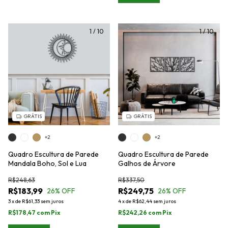
1
/
10
1
/
10
GRÁTIS
GRÁTIS
+2
+2
Quadro Escultura de Parede
Quadro Escultura de Parede
Mandala Boho, Sol e Lua
Galhos de Árvore
R$248,63
R$337,50
R$183,99
R$249,75
26
% OFF
26
% OFF
3
x
de
R$61,33
sem juros
4
x
de
R$62,44
sem juros
R$178,47
com
Pix
R$242,26
com
Pix