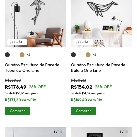
GRÁTIS
GRÁTIS
+2
+2
Quadro Escultura de Parede
Quadro Escultura de Parede
Tubarão One Line
Baleia One Line
R$238,50
R$208,13
R$176,49
R$154,02
26
% OFF
26
% OFF
3
x
de
R$58,83
sem juros
3
x
de
R$51,34
sem juros
R$171,20
com
Pix
R$149,40
com
Pix
Comprar
Comprar
1
/
10
1
/
10