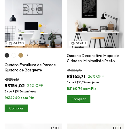
GRÁTIS
GRÁTIS
Quadro Decorativo Mapa de
+2
Cidades, Minimalista Preto
Quadro Escultura de Parede
Quadra de Basquete
R$223,93
R$165,71
26
% OFF
R$208,13
3
x
de
R$55,24
sem juros
R$154,02
26
% OFF
R$160,74
com
Pix
3
x
de
R$51,34
sem juros
R$149,40
com
Pix
Comprar
Comprar
1
/
10
1
/
10