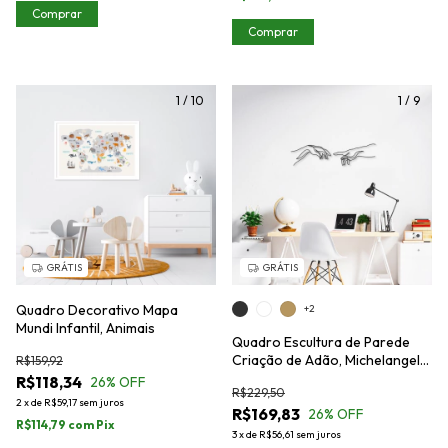
Comprar
Comprar
1
/
10
1
/
9
GRÁTIS
GRÁTIS
Quadro Decorativo Mapa
+2
Mundi Infantil, Animais
Quadro Escultura de Parede
Criação de Adão, Michelangelo
R$159,92
One Line
R$118,34
26
% OFF
R$229,50
2
x
de
R$59,17
sem juros
R$169,83
26
% OFF
R$114,79
com
Pix
3
x
de
R$56,61
sem juros