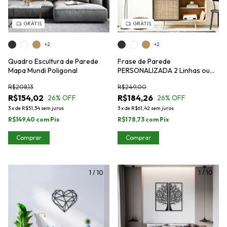
GRÁTIS
GRÁTIS
+2
+2
Quadro Escultura de Parede
Frase de Parede
Mapa Mundi Poligonal
PERSONALIZADA 2 Linhas ou
mais
R$208,13
R$249,00
R$154,02
R$184,26
26
% OFF
26
% OFF
3
x
de
R$51,34
sem juros
3
x
de
R$61,42
sem juros
R$149,40
com
Pix
R$178,73
com
Pix
Comprar
Comprar
1
/
10
1
/
10