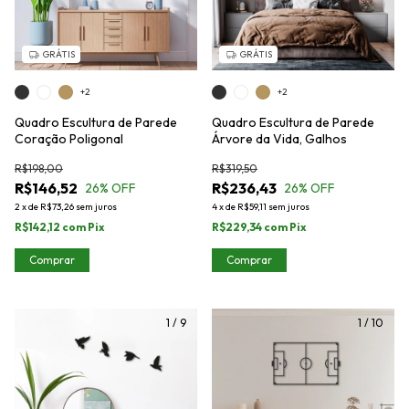
GRÁTIS
GRÁTIS
+2
+2
Quadro Escultura de Parede
Quadro Escultura de Parede
Coração Poligonal
Árvore da Vida, Galhos
R$198,00
R$319,50
R$146,52
R$236,43
26
% OFF
26
% OFF
2
x
de
R$73,26
sem juros
4
x
de
R$59,11
sem juros
R$142,12
com
Pix
R$229,34
com
Pix
Comprar
Comprar
1
/
9
1
/
10