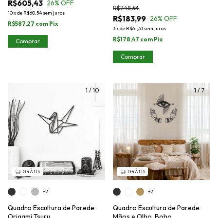
R$605,43
26
% OFF
R$248,63
10
x
de
R$60,54
sem juros
R$183,99
26
% OFF
R$587,27
com
Pix
3
x
de
R$61,33
sem juros
R$178,47
com
Pix
Comprar
Comprar
1
/
10
1
/
7
GRÁTIS
GRÁTIS
+2
+2
Quadro Escultura de Parede
Quadro Escultura de Parede
Origami Tsuru
Mãos e Olho, Boho