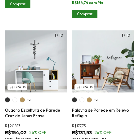
R$164,74
com
Pix
Comprar
Comprar
1
/
10
1
/
10
GRÁTIS
GRÁTIS
+2
+2
Quadro Escultura de Parede
Palavra de Parede em Relevo
Cruz de Jesus Frase
Refúgio
R$208,13
R$177,75
R$154,02
R$131,53
26
% OFF
26
% OFF
3
x
de
R$51,34
sem juros
2
x
de
R$65,77
sem juros