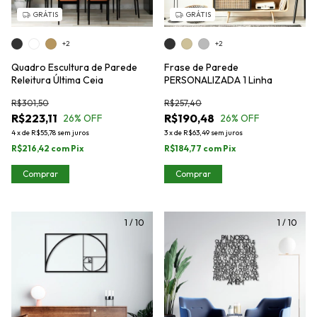
GRÁTIS
GRÁTIS
+2
+2
Quadro Escultura de Parede
Frase de Parede
Releitura Última Ceia
PERSONALIZADA 1 Linha
R$301,50
R$257,40
R$223,11
R$190,48
26
% OFF
26
% OFF
4
x
de
R$55,78
sem juros
3
x
de
R$63,49
sem juros
R$216,42
com
Pix
R$184,77
com
Pix
Comprar
Comprar
1
/
10
1
/
10