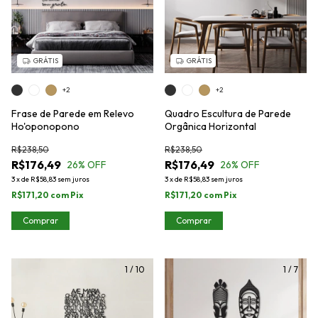
GRÁTIS
GRÁTIS
+2
+2
Frase de Parede em Relevo
Quadro Escultura de Parede
Ho'oponopono
Orgânica Horizontal
R$238,50
R$238,50
R$176,49
R$176,49
26
% OFF
26
% OFF
3
x
de
R$58,83
sem juros
3
x
de
R$58,83
sem juros
R$171,20
com
Pix
R$171,20
com
Pix
Comprar
Comprar
1
/
10
1
/
7