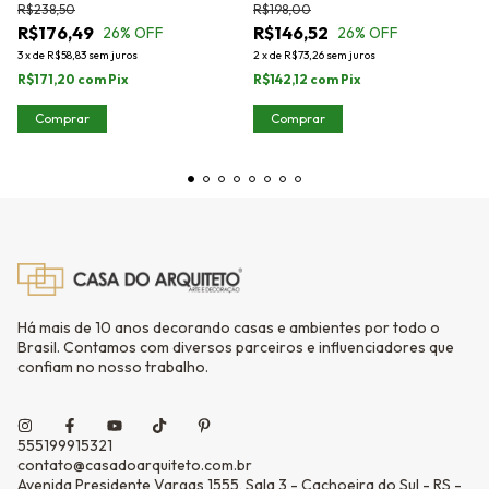
R$238,50
R$198,00
R$176,49
R$146,52
26
% OFF
26
% OFF
3
x
de
R$58,83
sem juros
2
x
de
R$73,26
sem juros
R$171,20
com
Pix
R$142,12
com
Pix
Comprar
Comprar
Há mais de 10 anos decorando casas e ambientes por todo o
Brasil. Contamos com diversos parceiros e influenciadores que
confiam no nosso trabalho.
555199915321
contato@casadoarquiteto.com.br
Avenida Presidente Vargas 1555, Sala 3 - Cachoeira do Sul - RS -