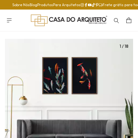
Sobre Nós
Blog
Produtos
Para Arquitetos
Frete grátis para to
1
/
18