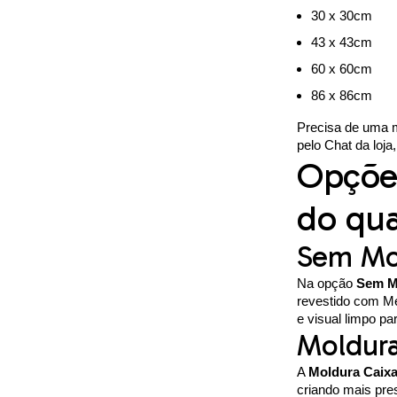
30 x 30cm
43 x 43cm
60 x 60cm
86 x 86cm
Precisa de uma 
pelo Chat da loj
Opçõe
do qu
Sem Mo
Na opção
Sem M
revestido com Me
e visual limpo pa
Moldura
A
Moldura Caix
criando mais pres