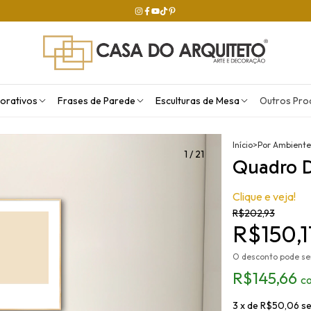
orativos
Frases de Parede
Esculturas de Mesa
Outros Pro
Início
>
Por Ambiente
1
/
21
Quadro D
Clique e veja!
R$202,93
R$150,1
O desconto pode se
R$145,66
c
3
x de
R$50,06
se