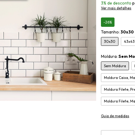
3% de desconto
p
Ver mais detalhes
-26%
Tamanho:
30x30
30x30
43x43
Moldura:
Sem Mo
Sem Moldura
Moldura Caixa, Ma
Moldura Filete, Pr
Moldura Filete, M
Guia de medidas