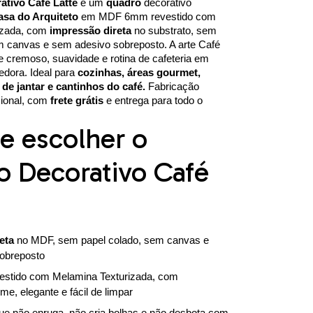
tivo Café Latte
é um
quadro
decorativo
asa do Arquiteto
em MDF 6mm revestido com
izada, com
impressão direta
no substrato, sem
m canvas e sem adesivo sobreposto. A arte Café
te cremoso, suavidade e rotina de cafeteria em
edora. Ideal para
cozinhas, áreas gourmet,
s de jantar e cantinhos do café.
Fabricação
cional, com
frete grátis
e entrega para todo o
e escolher o
 Decorativo Café
eta
no MDF, sem papel colado, sem canvas e
obreposto
stido com Melamina Texturizada, com
me, elegante e fácil de limpar
e não enruga, não cria bolhas e não desbota com