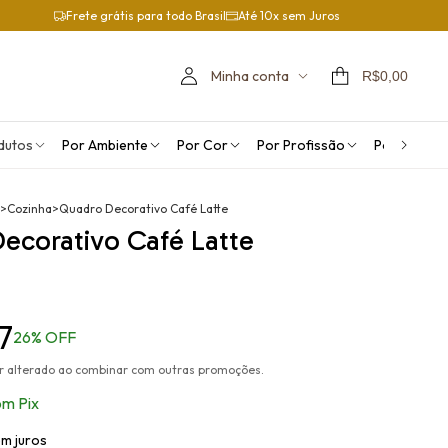
Frete grátis para todo Brasil
Até 10x sem Juros
Minha conta
R$0,00
dutos
Por Ambiente
Por Cor
Por Profissão
Por Orient
>
Cozinha
>
Quadro Decorativo Café Latte
ecorativo Café Latte
7
26
% OFF
r alterado ao combinar com outras promoções.
om
Pix
m juros