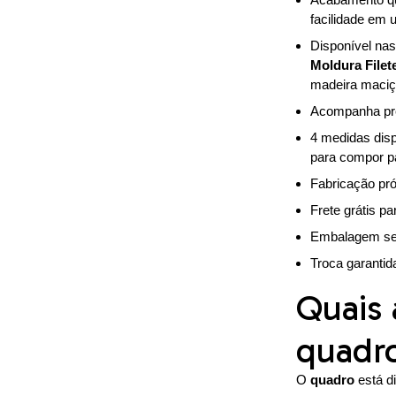
facilidade em u
Disponível na
Moldura Filet
madeira maciça
Acompanha pre
4 medidas dis
para compor p
Fabricação pró
Frete grátis pa
Embalagem seg
Troca garantid
Quais 
quadr
O
quadro
está d