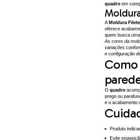
quadro
em compo
Moldura
A
Moldura Filete
oferece acabamen
quem busca uma b
As cores da mold
variações confor
e configuração de
Como f
pared
O
quadro
acompan
prego ou parafus
e o acabamento 
Cuida
Produto indica
Evite exposiçã