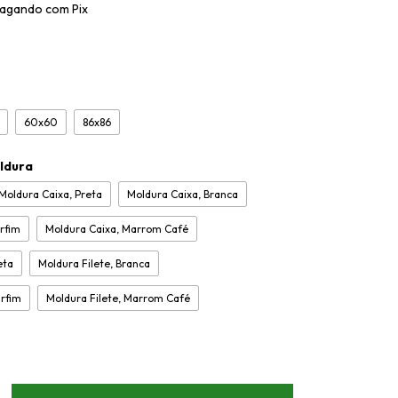
agando com Pix
60x60
86x86
ldura
Moldura Caixa, Preta
Moldura Caixa, Branca
rfim
Moldura Caixa, Marrom Café
eta
Moldura Filete, Branca
arfim
Moldura Filete, Marrom Café