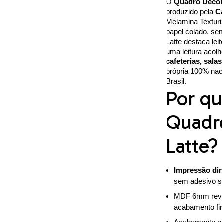
O
Quadro Decora
produzido pela
C
Melamina Textur
papel colado, se
Latte destaca lei
uma leitura acolh
cafeterias, sala
própria 100% na
Brasil.
Por qu
Quadro
Latte?
Impressão dir
sem adesivo s
MDF 6mm reve
acabamento fir
Acabamento qu