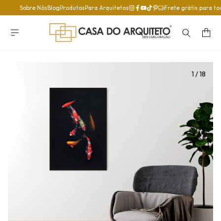
Sobre Nós
Blog
Produtos
Para Arquitetos
Frete grátis para to
1
/
18