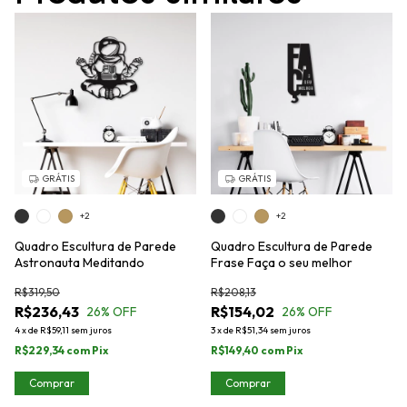
GRÁTIS
GRÁTIS
+2
+2
Quadro Escultura de Parede
Quadro Escultura de Parede
Astronauta Meditando
Frase Faça o seu melhor
R$319,50
R$208,13
R$236,43
R$154,02
26
% OFF
26
% OFF
4
x
de
R$59,11
sem juros
3
x
de
R$51,34
sem juros
R$229,34
com
Pix
R$149,40
com
Pix
Comprar
Comprar