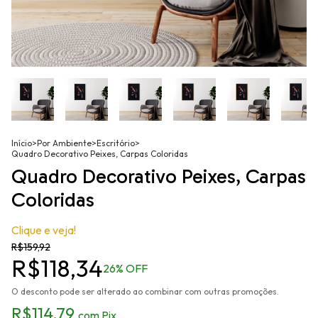
Início
>
Por Ambiente
>
Escritório
>
Quadro Decorativo Peixes, Carpas Coloridas
Quadro Decorativo Peixes, Carpas
Coloridas
Clique e veja!
R$159,92
R$118,34
26
% OFF
O desconto pode ser alterado ao combinar com outras promoções.
R$114,79
com
Pix