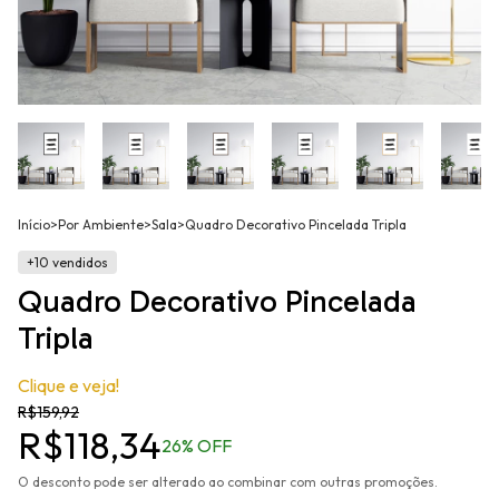
Início
>
Por Ambiente
>
Sala
>
Quadro Decorativo Pincelada Tripla
+10 vendidos
Quadro Decorativo Pincelada
Tripla
Clique e veja!
R$159,92
R$118,34
26
% OFF
O desconto pode ser alterado ao combinar com outras promoções.