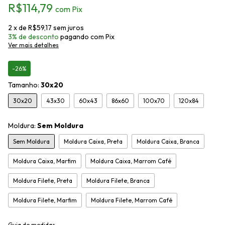
R$114,79
com
Pix
2
x de
R$59,17
sem juros
3% de desconto
pagando com Pix
Ver mais detalhes
-26%
Tamanho:
30x20
30x20
43x30
60x43
86x60
100x70
120x84
Moldura:
Sem Moldura
Sem Moldura
Moldura Caixa, Preta
Moldura Caixa, Branca
Moldura Caixa, Marfim
Moldura Caixa, Marrom Café
Moldura Filete, Preta
Moldura Filete, Branca
Moldura Filete, Marfim
Moldura Filete, Marrom Café
Guia de medidas