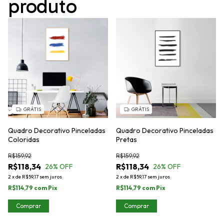
produto
GRÁTIS
GRÁTIS
Quadro Decorativo Pinceladas
Quadro Decorativo Pinceladas
Coloridas
Pretas
R$159,92
R$159,92
R$118,34
R$118,34
26
% OFF
26
% OFF
2
x
de
R$59,17
sem juros
2
x
de
R$59,17
sem juros
R$114,79
com
Pix
R$114,79
com
Pix
Comprar
Comprar