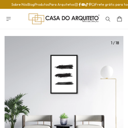
Sobre Nós
Blog
Produtos
Para Arquitetos
Frete grátis para to
1
/
18