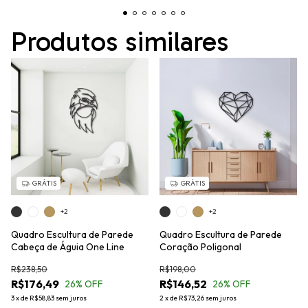
Produtos similares
GRÁTIS
GRÁTIS
+2
+2
Quadro Escultura de Parede
Quadro Escultura de Parede
Cabeça de Águia One Line
Coração Poligonal
R$238,50
R$198,00
R$176,49
R$146,52
26
% OFF
26
% OFF
3
x
de
R$58,83
sem juros
2
x
de
R$73,26
sem juros