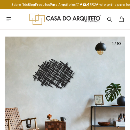
Sobre Nós
Blog
Produtos
Para Arquitetos
Frete grátis para to
1
/
10