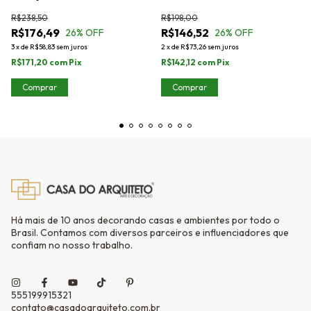
R$238,50
R$198,00
R$176,49
R$146,52
26
% OFF
26
% OFF
3
x
de
R$58,83
sem juros
2
x
de
R$73,26
sem juros
R$171,20
com
Pix
R$142,12
com
Pix
Comprar
Comprar
Há mais de 10 anos decorando casas e ambientes por todo o
Brasil. Contamos com diversos parceiros e influenciadores que
confiam no nosso trabalho.
555199915321
contato@casadoarquiteto.com.br