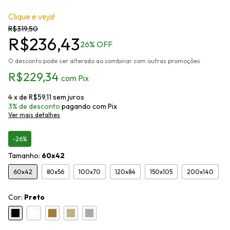
Clique e veja!
R$319,50
R$236,43
26
% OFF
O desconto pode ser alterado ao combinar com outras promoções.
R$229,34
com
Pix
4
x de
R$59,11
sem juros
3% de desconto
pagando com Pix
Ver mais detalhes
-26%
Tamanho:
60x42
60x42
80x56
100x70
120x84
150x105
200x140
Cor:
Preto