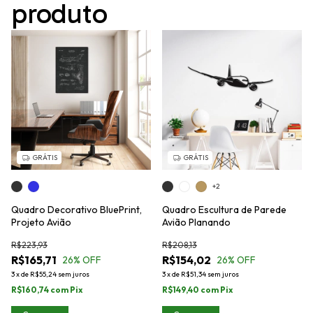
produto
GRÁTIS
GRÁTIS
+2
Quadro Decorativo BluePrint,
Quadro Escultura de Parede
Projeto Avião
Avião Planando
R$223,93
R$208,13
R$165,71
R$154,02
26
% OFF
26
% OFF
3
x
de
R$55,24
sem juros
3
x
de
R$51,34
sem juros
R$160,74
com
Pix
R$149,40
com
Pix