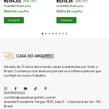
R$154,02
R$316,35
26
% OFF
26
% OFF
3
x
de
R$51,34
sem juros
6
x
de
R$52,73
sem juros
R$149,40
com
Pix
R$306,86
com
Pix
Comprar
Comprar
Há mais de 10 anos decorando casas e ambientes por todo o
Brasil. Contamos com diversos parceiros e influenciadores que
confiam no nosso trabalho.
555199915321
contato@casadoarquiteto.com.br
Avenida Presidente Vargas 1555, Sala 3 - Cachoeira do Sul - RS -
Brasil