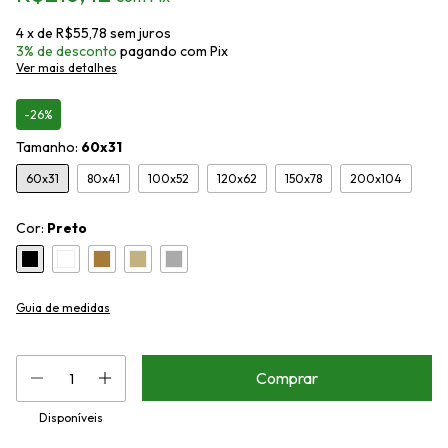
4
x de
R$55,78
sem juros
3% de desconto
pagando com Pix
Ver mais detalhes
-26%
Tamanho:
60x31
60x31
80x41
100x52
120x62
150x78
200x104
Cor:
Preto
Guia de medidas
Disponíveis