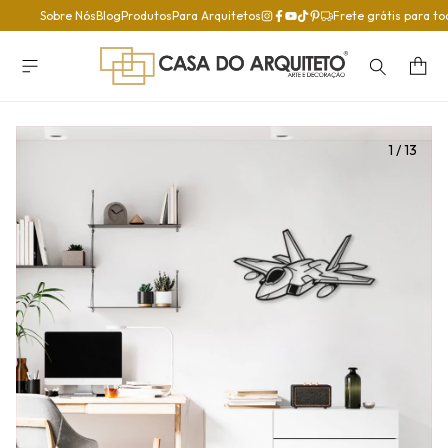
Sobre Nós
Blog
Produtos
Para Arquitetos
Frete grátis para to
1
/
13