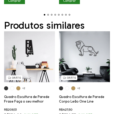
Comprar
Comprar
Produtos similares
GRÁTIS
GRÁTIS
+2
+2
Quadro Escultura de Parede
Quadro Escultura de Parede
Frase Faça o seu melhor
Corpo Leão One Line
R$208,13
R$427,50