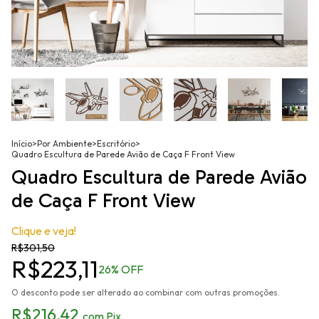
Início
>
Por Ambiente
>
Escritório
>
Quadro Escultura de Parede Avião de Caça F Front View
Quadro Escultura de Parede Avião
de Caça F Front View
Clique e veja!
R$301,50
R$223,11
26
% OFF
O desconto pode ser alterado ao combinar com outras promoções.
R$216,42
com
Pix