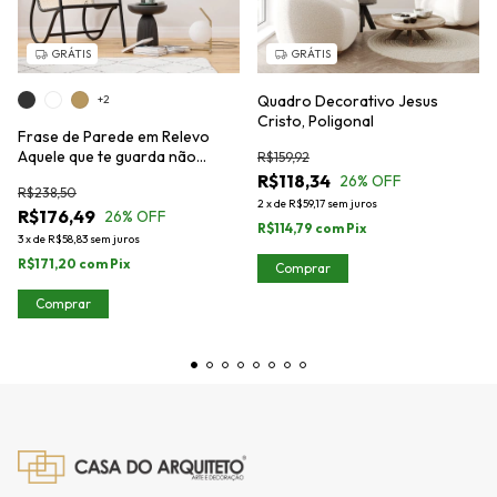
GRÁTIS
GRÁTIS
Quadro Decorativo Jesus
+2
Cristo, Poligonal
Frase de Parede em Relevo
Aquele que te guarda não
R$159,92
dorme. Salmo 121:3
R$118,34
26
% OFF
R$238,50
2
x
de
R$59,17
sem juros
R$176,49
26
% OFF
R$114,79
com
Pix
3
x
de
R$58,83
sem juros
R$171,20
com
Pix
Comprar
Comprar