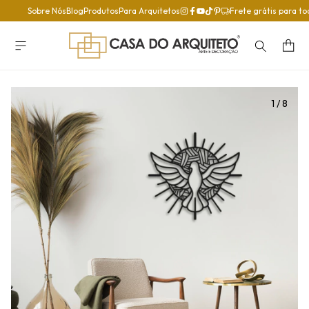
Sobre Nós
Blog
Produtos
Para Arquitetos
Frete grátis para to
1
/
8