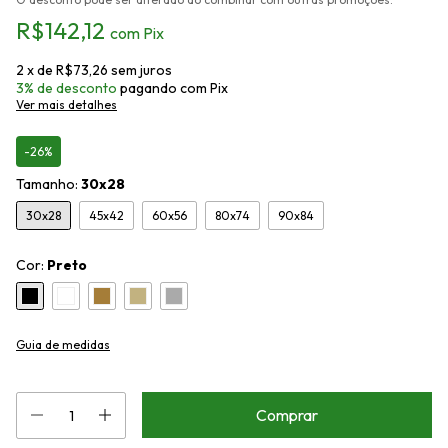
R$142,12
com
Pix
2
x de
R$73,26
sem juros
3% de desconto
pagando com Pix
Ver mais detalhes
-26%
Tamanho:
30x28
30x28
45x42
60x56
80x74
90x84
Cor:
Preto
Guia de medidas