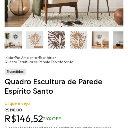
Início
>
Por Ambiente
>
Escritório
>
Quadro Escultura de Parede Espírito Santo
5 vendidos
Quadro Escultura de Parede
Espírito Santo
Clique e veja!
R$198,00
R$146,52
26
% OFF
O desconto pode ser alterado ao combinar com outras promoções.