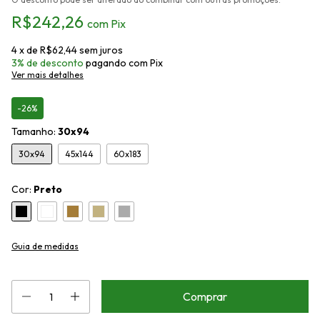
R$242,26
com
Pix
4
x de
R$62,44
sem juros
3% de desconto
pagando com Pix
Ver mais detalhes
-26%
Tamanho:
30x94
30x94
45x144
60x183
Cor:
Preto
Guia de medidas