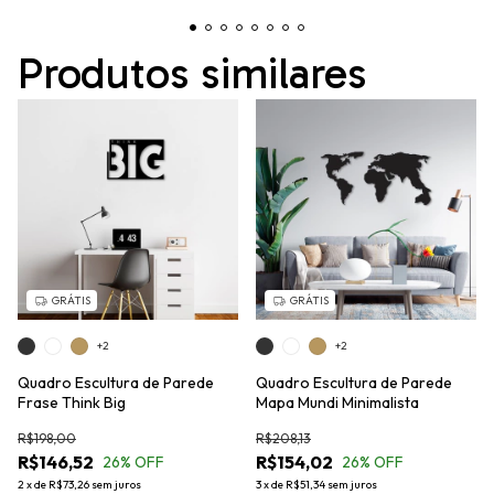
Produtos similares
GRÁTIS
GRÁTIS
+2
+2
Quadro Escultura de Parede
Quadro Escultura de Parede
Frase Think Big
Mapa Mundi Minimalista
R$198,00
R$208,13
R$146,52
R$154,02
26
% OFF
26
% OFF
2
x
de
R$73,26
sem juros
3
x
de
R$51,34
sem juros