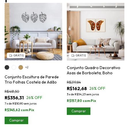
GRÁTIS
GRÁTIS
Conjunto Quadro Decorativo
+2
Asas de Borboleta, Boho
Conjunto Escultura de Parede
Trio Folhas Costela de Adão
R$219,84
R$162,68
26
% OFF
R$481,50
3
x
de
R$54,23
sem juros
R$356,31
26
% OFF
R$157,80
com
Pix
7
x
de
R$50,90
sem juros
R$345,62
com
Pix
Comprar
Comprar