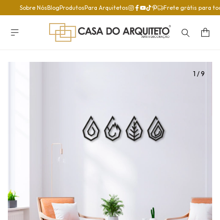
Sobre Nós
Blog
Produtos
Para Arquitetos
Frete grátis para to
1
/
9