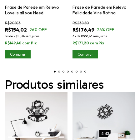
Frase de Parede em Relevo
Frase de Parede em Relevo
Love is all you Need
Felicidade Vire Rotina
R$208,13
R$238,50
R$154,02
R$176,49
26
% OFF
26
% OFF
3
x
de
R$51,34
sem juros
3
x
de
R$58,83
sem juros
R$149,40
com
Pix
R$171,20
com
Pix
Comprar
Comprar
Produtos similares