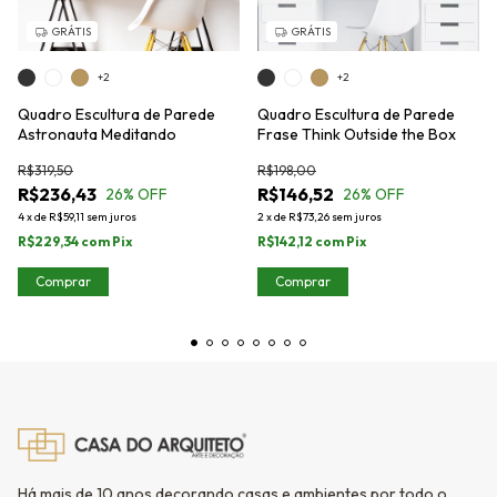
GRÁTIS
GRÁTIS
+2
+2
Quadro Escultura de Parede
Quadro Escultura de Parede
Astronauta Meditando
Frase Think Outside the Box
R$319,50
R$198,00
R$236,43
R$146,52
26
% OFF
26
% OFF
4
x
de
R$59,11
sem juros
2
x
de
R$73,26
sem juros
R$229,34
com
Pix
R$142,12
com
Pix
Comprar
Comprar
Há mais de 10 anos decorando casas e ambientes por todo o