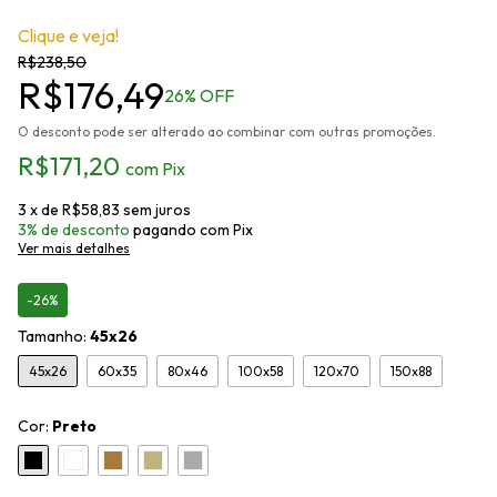
Clique e veja!
R$238,50
R$176,49
26
% OFF
O desconto pode ser alterado ao combinar com outras promoções.
R$171,20
com
Pix
3
x de
R$58,83
sem juros
3% de desconto
pagando com Pix
Ver mais detalhes
-26%
Tamanho:
45x26
45x26
60x35
80x46
100x58
120x70
150x88
Cor:
Preto